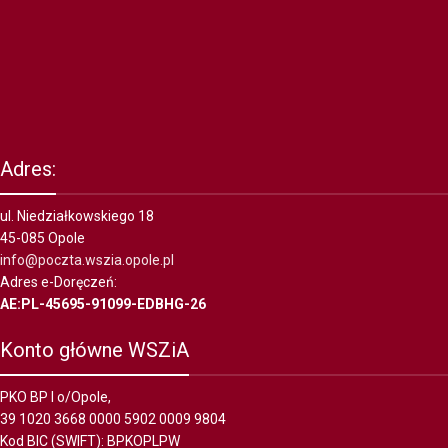
Adres:
ul. Niedziałkowskiego 18
45-085 Opole
info@poczta.wszia.opole.pl
Adres e-Doręczeń:
AE:PL-45695-91099-EDBHG-26
Konto główne WSZiA
PKO BP I o/Opole,
39 1020 3668 0000 5902 0009 9804
Kod BIC (SWIFT): BPKOPLPW