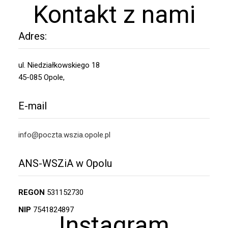
Kontakt z nami
Adres:
ul. Niedziałkowskiego 18
45-085 Opole,
E-mail
info@poczta.wszia.opole.pl
ANS-WSZiA w Opolu
REGON
531152730
NIP
7541824897
Instagram