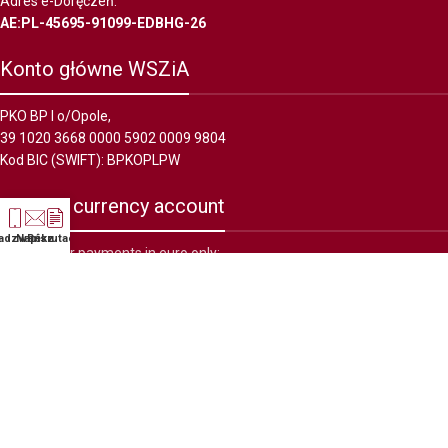
Adres e-Doręczeń:
AE:PL-45695-91099-EDBHG-26
Konto główne WSZiA
PKO BP I o/Opole,
39 1020 3668 0000 5902 0009 9804
Kod BIC (SWIFT): BPKOPLPW
Foreign currency account
adzwoń
Napisz
Rekrutacja
Account for payments in euro only:
36 1020 5226 0000 6602 0709 9924
Kod BIC (SWIFT): BPKOPLPW
WSZiA
2022 wszelkie prawa zastrzeżone