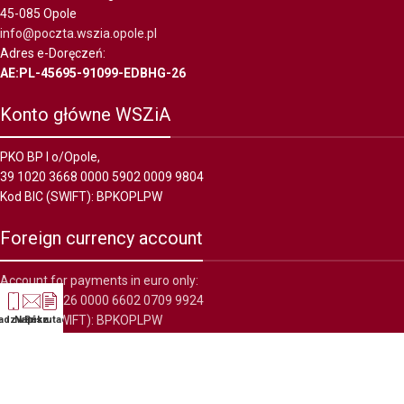
45-085 Opole
info@poczta.wszia.opole.pl
Adres e-Doręczeń:
AE:PL-45695-91099-EDBHG-26
Konto główne WSZiA
PKO BP I o/Opole,
39 1020 3668 0000 5902 0009 9804
Kod BIC (SWIFT): BPKOPLPW
Foreign currency account
Account for payments in euro only:
36 1020 5226 0000 6602 0709 9924
Kod BIC (SWIFT): BPKOPLPW
adzwoń
Napisz
Rekrutacja
WSZiA
2022 wszelkie prawa zastrzeżone