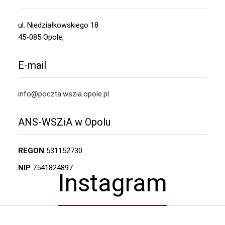
ul. Niedziałkowskiego 18
45-085 Opole,
E-mail
info@poczta.wszia.opole.pl
ANS-WSZiA w Opolu
REGON
531152730
NIP
7541824897
Instagram