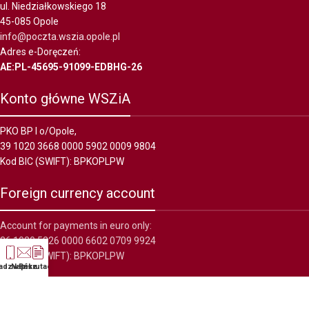
ul. Niedziałkowskiego 18
45-085 Opole
info@poczta.wszia.opole.pl
Adres e-Doręczeń:
AE:PL-45695-91099-EDBHG-26
Konto główne WSZiA
PKO BP I o/Opole,
39 1020 3668 0000 5902 0009 9804
Kod BIC (SWIFT): BPKOPLPW
Foreign currency account
Account for payments in euro only:
36 1020 5226 0000 6602 0709 9924
Kod BIC (SWIFT): BPKOPLPW
adzwoń
Napisz
Rekrutacja
WSZiA
2022 wszelkie prawa zastrzeżone