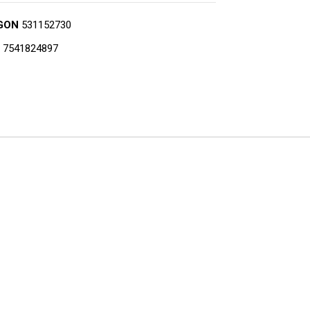
GON
531152730
7541824897