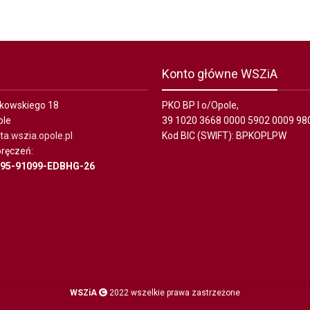
Konto główne WSZiA
ałkowskiego 18
PKO BP I o/Opole,
ole
39 1020 3668 0000 5902 0009 98
a.wszia.opole.pl
Kod BIC (SWIFT): BPKOPLPW
ręczeń:
695-91099-EDBHG-26
WSZiA
2022 wszelkie prawa zastrzeżone