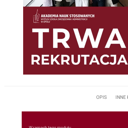
OPIS
INNE 
W ramach tego modułu