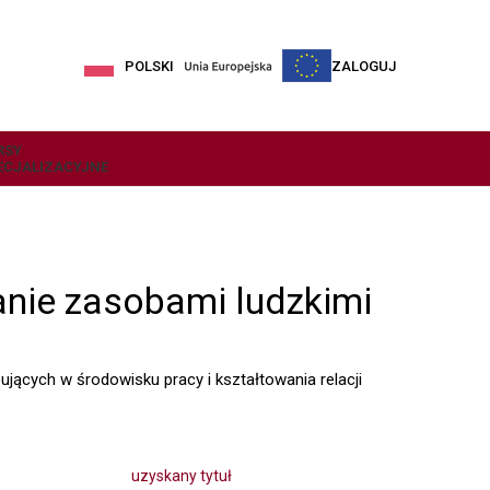
POLSKI
ZALOGUJ
RSY
ECJALIZACYJNE
anie zasobami ludzkimi
ących w środowisku pracy i kształtowania relacji
uzyskany tytuł