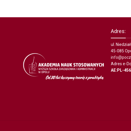
Adres:
ul. Niedzi
45-085 Op
info@poczt
Adres e-Do
AE:PL-45