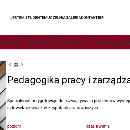
JESTEM STUDENTEM
UCZELNIA
GALERIA
KONTAKT
BIP
DIA I STOPNIA
STUDIA II STOPNIA
JEDNOLITE STUDIA
STUDIA
KU
CENCJACKIE)
(MAGISTERSKIE)
MAGISTERSKIE
PODYPLOMOWE
SP
Pedagogika pracy i zarządz
Specjalność przygotowuje do rozwiązywania problemów występuj
człowiek-człowiek w zespołach pracowniczych.
poziom
czas trwania