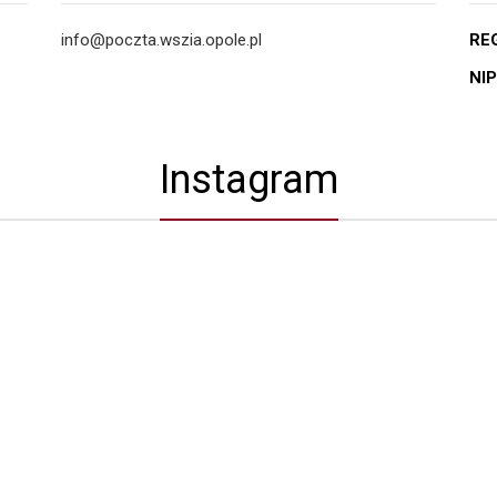
info@poczta.wszia.opole.pl
RE
NIP
Instagram