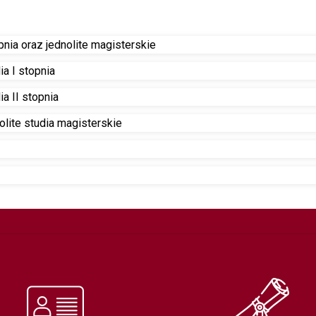
pnia oraz jednolite magisterskie
a I stopnia
a II stopnia
lite studia magisterskie