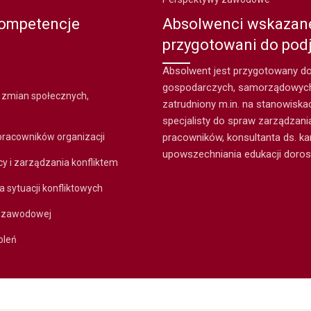
kompetencje
Absolwenci wskazane
przygotowani do podj
Absolwent jest przygotowany do
gospodarczych, samorządowych,
 zmian społecznych,
zatrudniony m.in. na stanowiska
specjalisty do spraw zarządzania 
pracowników organizacji
pracowników, konsultanta ds. ka
upowszechniania edukacji doros
cy i zarządzania konfliktem
a sytuacji konfliktowych
y zawodowej
oleń