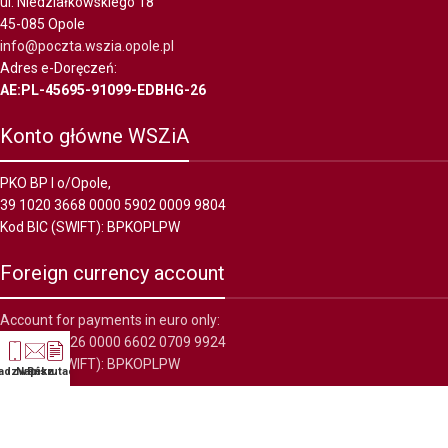
ul. Niedziałkowskiego 18
45-085 Opole
info@poczta.wszia.opole.pl
Adres e-Doręczeń:
AE:PL-45695-91099-EDBHG-26
Konto główne WSZiA
PKO BP I o/Opole,
39 1020 3668 0000 5902 0009 9804
Kod BIC (SWIFT): BPKOPLPW
Foreign currency account
Account for payments in euro only:
36 1020 5226 0000 6602 0709 9924
Kod BIC (SWIFT): BPKOPLPW
adzwoń
Napisz
Rekrutacja
WSZiA
2022 wszelkie prawa zastrzeżone