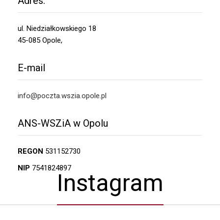
Adres:
ul. Niedziałkowskiego 18
45-085 Opole,
E-mail
info@poczta.wszia.opole.pl
ANS-WSZiA w Opolu
REGON
531152730
NIP
7541824897
Instagram