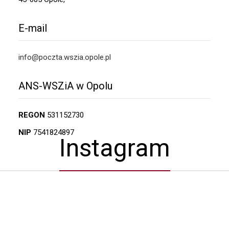
E-mail
info@poczta.wszia.opole.pl
ANS-WSZiA w Opolu
REGON
531152730
NIP
7541824897
Instagram