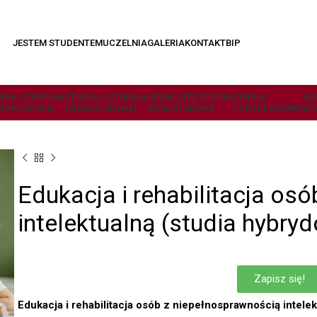
JESTEM STUDENTEM
UCZELNIA
GALERIA
KONTAKT
BIP
DIA I STOPNIA
STUDIA II STOPNIA
JEDNOLITE STUDIA
STUDIA
KU
CENCJACKIE)
(MAGISTERSKIE)
MAGISTERSKIE
PODYPLOMOWE
SP
Edukacja i rehabilitacja os
intelektualną (studia hybry
Zapisz się!
Edukacja i rehabilitacja osób z niepełnosprawnością intele