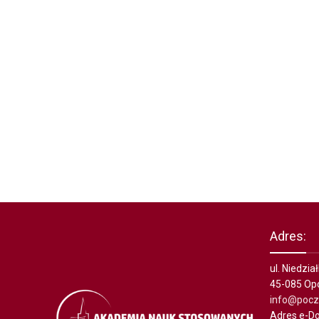
Adres:
ul. Niedzi
45-085 Op
info@poczt
Adres e-Do