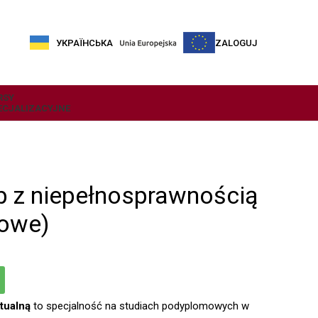
УКРАЇНСЬКА
ZALOGUJ
RSY
ECJALIZACYJNE
ób z niepełnosprawnością
dowe)
ktualną
to specjalność na studiach podyplomowych w