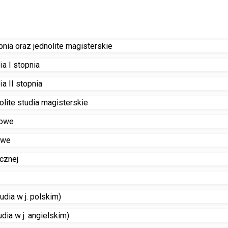
pnia oraz jednolite magisterskie
a I stopnia
a II stopnia
lite studia magisterskie
mowe
owe
cznej
dia w j. polskim)
dia w j. angielskim)