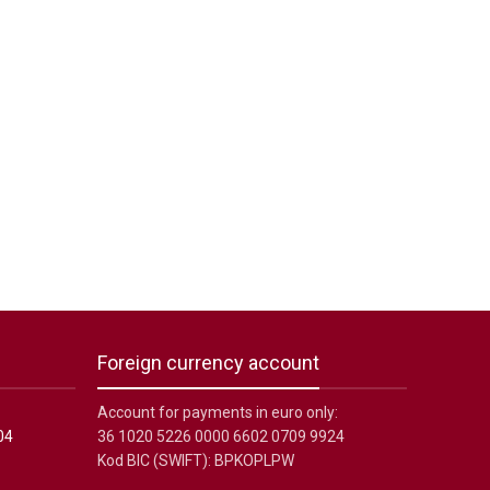
Foreign currency account
Account for payments in euro only:
04
36 1020 5226 0000 6602 0709 9924
Kod BIC (SWIFT): BPKOPLPW