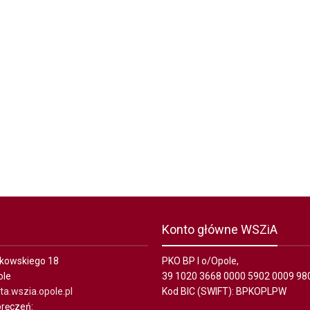
Konto główne WSZiA
ałkowskiego 18
PKO BP I o/Opole,
ole
39 1020 3668 0000 5902 0009 98
a.wszia.opole.pl
Kod BIC (SWIFT): BPKOPLPW
ręczeń: