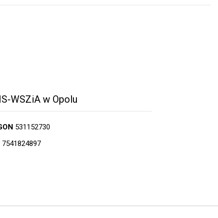
S-WSZiA w Opolu
GON
531152730
7541824897