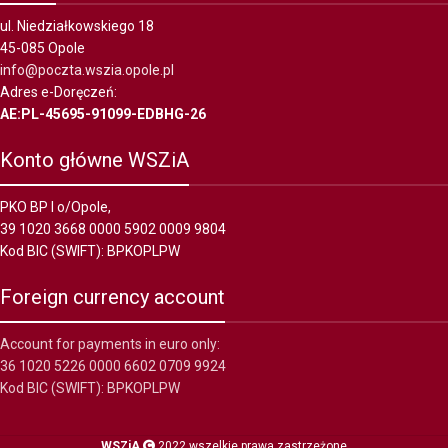
ul. Niedziałkowskiego 18
45-085 Opole
info@poczta.wszia.opole.pl
Adres e-Doręczeń:
AE:PL-45695-91099-EDBHG-26
Konto główne WSZiA
PKO BP I o/Opole,
39 1020 3668 0000 5902 0009 9804
Kod BIC (SWIFT): BPKOPLPW
Foreign currency account
Account for payments in euro only:
36 1020 5226 0000 6602 0709 9924
Kod BIC (SWIFT): BPKOPLPW
WSZiA
2022 wszelkie prawa zastrzeżone