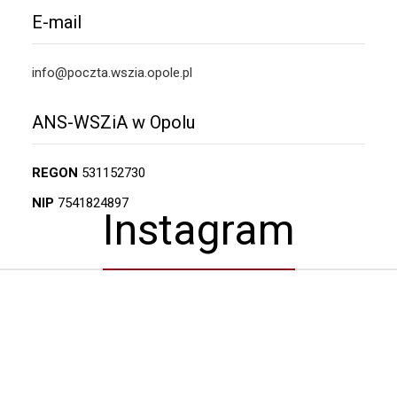
E-mail
info@poczta.wszia.opole.pl
ANS-WSZiA w Opolu
REGON
531152730
NIP
7541824897
Instagram