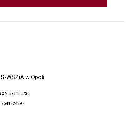
S-WSZiA w Opolu
GON
531152730
7541824897