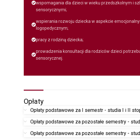
wspomagania dla dzieci w wieku przedszkolnym i s
sensorycznymi;
wspierania rozwoju dziecka w aspekcie emocjonal
logopedycznym;
pracy z rodziną dziecka;
prowadzenia konsultacji dla rodziców dzieci potrzebuj
sensorycznej.
Opłaty
Opłaty podstawowe za I semestr - studia I i II sto
Opłaty podstawowe za pozostałe semestry - studi
Opłaty podstawowe za pozostałe semestry - studi