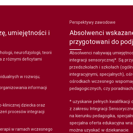
Perspektywy zawodowe
, umiejętności i
Absolwenci wskazane
przygotowani do podj
logii, neurofizjologii, teorii
Absolwenci nabywają umiejętnośc
ka z różnymi deficytami
integracji sensorycznej*. Są prz
przedszkolach i szkołach (ogóln
integracyjnymi, specjalnych), o
widualnych w rozwoju;
ośrodkach wczesnego wspomaga
 organizowania informacji
pedagogicznych, czy poradniach 
* uzyskanie pełnych kwalifikacji
klinicznej dziecka oraz
z zakresu Integracji Sensoryczn
rzeń procesów integracji
na kierunku pedagogika, specjal
specjalna oferta edukacyjna wra
 terapii w ramach wczesnego
można uzyskać w dziekanacie.