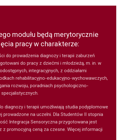
go modułu będą merytorycznie
ęcia pracy w charakterze:
i do prowadzenia diagnozy i terapii zaburzeń
ygotowani do pracy z dziećmi i młodzieżą, m. in. w
odostępnych, integracyjnych, z oddziałami
środkach rehabilitacyjno-edukacyjno-wychowawczych,
nia rozwoju, poradniach psychologiczno-
specjalistycznych.
 do diagnozy i terapii umożliwiają studia podyplomowe
ej prowadzone na uczelni. Dla Studentów II stopnia
ność Integracja Sensoryczna przygotowana jest
z z promocyjną ceną za czesne. Więcej informacji