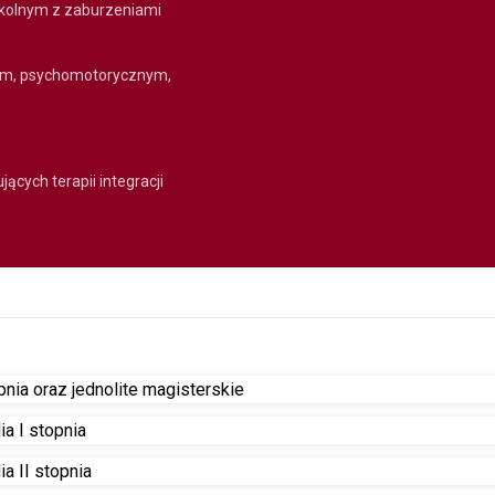
zkolnym z zaburzeniami
nym, psychomotorycznym,
ących terapii integracji
pnia oraz jednolite magisterskie
a I stopnia
a II stopnia