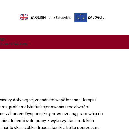
ENGLISH
ZALOGUJ
RSY
ECJALIZACYJNE
 wiedzy dotyczącej zagadnień współczesnej terapii i
raz problematyki funkcjonowania i możliwości
trum zaburzeń. Dysponujemy nowoczesną pracownią do
wanie studentów do pracy z wykorzystaniem takich
, huśtawka - żabka, trapez, konik z belką poprzeczną