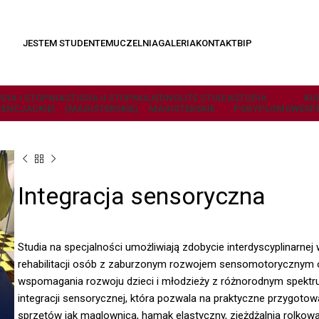
JESTEM STUDENTEM
UCZELNIA
GALERIA
KONTAKT
BIP
DIA I STOPNIA
STUDIA II STOPNIA
JEDNOLITE STUDIA
STUDIA
KU
CENCJACKIE)
(MAGISTERSKIE)
MAGISTERSKIE
PODYPLOMOWE
SP
Integracja sensoryczna
Studia na specjalności umożliwiają zdobycie interdyscyplinarnej
rehabilitacji osób z zaburzonym rozwojem sensomotorycznym o
wspomagania rozwoju dzieci i młodzieży z różnorodnym spek
integracji sensorycznej, która pozwala na praktyczne przygoto
sprzętów jak maglownica, hamak elastyczny, zjeżdżalnia rolkowa