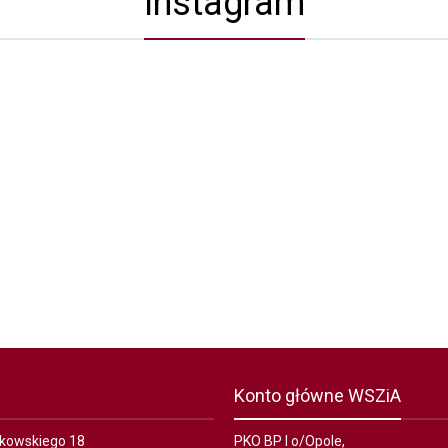
Instagram
Konto główne WSZiA
ałkowskiego 18
PKO BP I o/Opole,