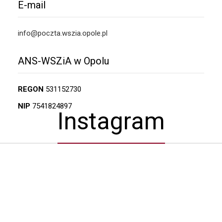
E-mail
info@poczta.wszia.opole.pl
ANS-WSZiA w Opolu
REGON
531152730
NIP
7541824897
Instagram