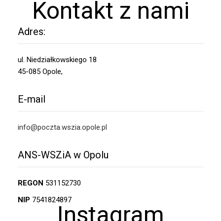
Kontakt z nami
Adres:
ul. Niedziałkowskiego 18
45-085 Opole,
E-mail
info@poczta.wszia.opole.pl
ANS-WSZiA w Opolu
REGON
531152730
NIP
7541824897
Instagram