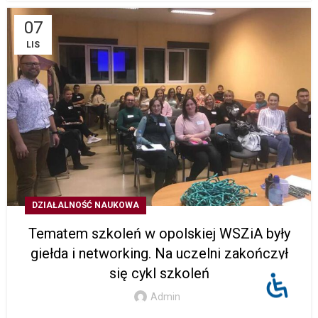
07
LIS
DZIAŁALNOŚĆ NAUKOWA
Tematem szkoleń w opolskiej WSZiA były
giełda i networking. Na uczelni zakończył
się cykl szkoleń
Admin