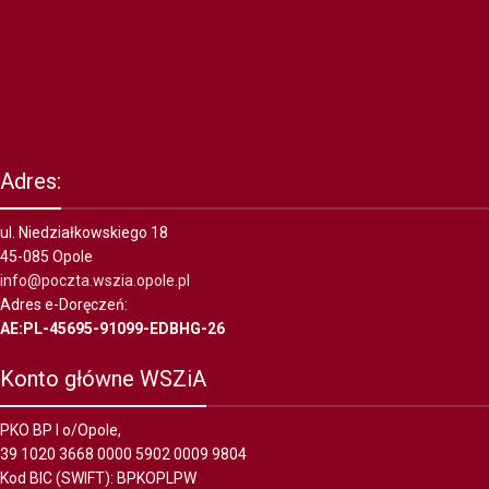
Adres:
ul. Niedziałkowskiego 18
45-085 Opole
info@poczta.wszia.opole.pl
Adres e-Doręczeń:
AE:PL-45695-91099-EDBHG-26
Konto główne WSZiA
PKO BP I o/Opole,
39 1020 3668 0000 5902 0009 9804
Kod BIC (SWIFT): BPKOPLPW