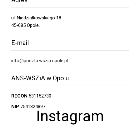
ul. Niedziałkowskiego 18
45-085 Opole,
E-mail
info@poczta.wszia.opole.pl
ANS-WSZiA w Opolu
REGON
531152730
NIP
7541824897
Instagram