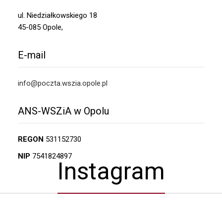
ul. Niedziałkowskiego 18
45-085 Opole,
E-mail
info@poczta.wszia.opole.pl
ANS-WSZiA w Opolu
REGON
531152730
NIP
7541824897
Instagram