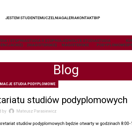
JESTEM STUDENTEM
UCZELNIA
GALERIA
KONTAKT
BIP
DIA I STOPNIA
STUDIA II STOPNIA
JEDNOLITE STUDIA
STUDIA
KU
CENCJACKIE)
(MAGISTERSKIE)
MAGISTERSKIE
PODYPLOMOWE
SP
Blog
RMACJE STUDIA PODYPLOMOWE
etariatu studiów podyplomowych
d by
Mateusz Parasiewicz
kretariat studiów podyplomowych będzie otwarty w godzinach 8:00-1