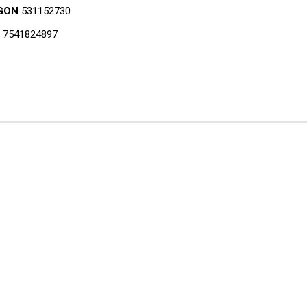
GON
531152730
7541824897