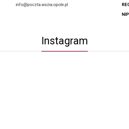
info@poczta.wszia.opole.pl
RE
NIP
Instagram