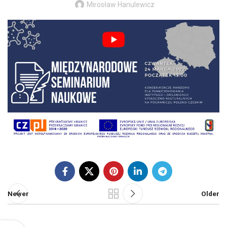
Mirosław Hanulewicz
Newer
Older