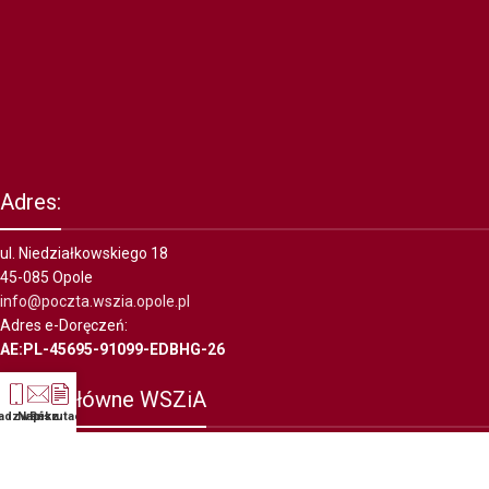
Adres:
ul. Niedziałkowskiego 18
45-085 Opole
info@poczta.wszia.opole.pl
Adres e-Doręczeń:
AE:PL-45695-91099-EDBHG-26
Konto główne WSZiA
adzwoń
Napisz
Rekrutacja
PKO BP I o/Opole,
39 1020 3668 0000 5902 0009 9804