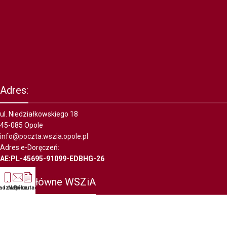
Adres:
ul. Niedziałkowskiego 18
45-085 Opole
info@poczta.wszia.opole.pl
Adres e-Doręczeń:
AE:PL-45695-91099-EDBHG-26
Konto główne WSZiA
adzwoń
Napisz
Rekrutacja
PKO BP I o/Opole,
39 1020 3668 0000 5902 0009 9804