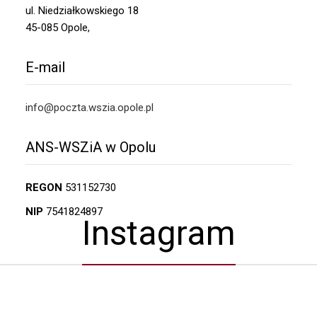
ul. Niedziałkowskiego 18
45-085 Opole,
E-mail
info@poczta.wszia.opole.pl
ANS-WSZiA w Opolu
REGON
531152730
NIP
7541824897
Instagram