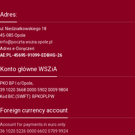
Adres:
ul. Niedziałkowskiego 18
45-085 Opole
info@poczta.wszia.opole.pl
Adres e-Doręczeń:
AE:PL-45695-91099-EDBHG-26
Konto główne WSZiA
PKO BP I o/Opole,
39 1020 3668 0000 5902 0009 9804
Kod BIC (SWIFT): BPKOPLPW
Foreign currency account
Account for payments in euro only:
36 1020 5226 0000 6602 0709 9924