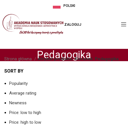
POLSKI
ZALOGUJ
Pedagogika
Strona główna
Atrybut produktu: Kierunek
Pedagogika
SORT BY
Popularity
Average rating
Newness
Price: low to high
Price: high to low