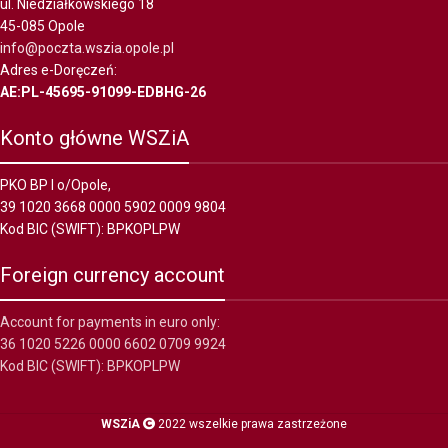
ul. Niedziałkowskiego 18
45-085 Opole
info@poczta.wszia.opole.pl
Adres e-Doręczeń:
AE:PL-45695-91099-EDBHG-26
Konto główne WSZiA
PKO BP I o/Opole,
39 1020 3668 0000 5902 0009 9804
Kod BIC (SWIFT): BPKOPLPW
Foreign currency account
Account for payments in euro only:
36 1020 5226 0000 6602 0709 9924
Kod BIC (SWIFT): BPKOPLPW
WSZiA
2022 wszelkie prawa zastrzeżone