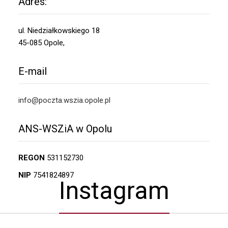
Adres:
ul. Niedziałkowskiego 18
45-085 Opole,
E-mail
info@poczta.wszia.opole.pl
ANS-WSZiA w Opolu
REGON
531152730
NIP
7541824897
Instagram