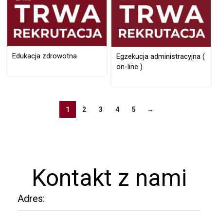
Edukacja zdrowotna
Egzekucja administracyjna (
on-line )
1
2
3
4
5
→
Kontakt z nami
Adres: