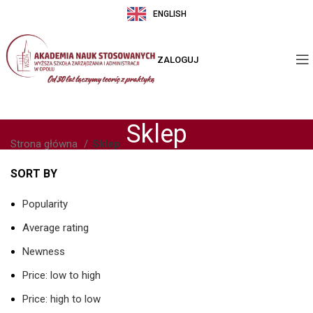
ENGLISH
ZALOGUJ
Sklep
Strona główna
Sklep
SORT BY
Popularity
Average rating
Newness
Price: low to high
Price: high to low