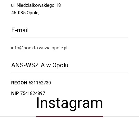
ul. Niedziałkowskiego 18
45-085 Opole,
E-mail
info@poczta.wszia.opole.pl
ANS-WSZiA w Opolu
REGON
531152730
NIP
7541824897
Instagram