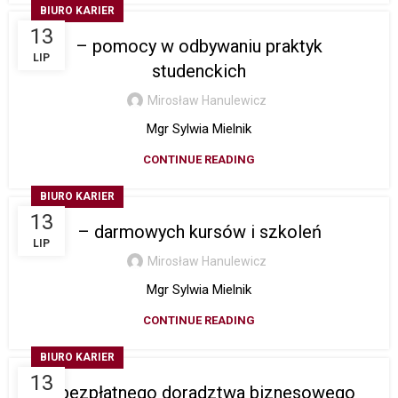
BIURO KARIER
13
– pomocy w odbywaniu praktyk
LIP
studenckich
Mirosław Hanulewicz
Mgr Sylwia Mielnik
CONTINUE READING
BIURO KARIER
13
– darmowych kursów i szkoleń
LIP
Mirosław Hanulewicz
Mgr Sylwia Mielnik
CONTINUE READING
BIURO KARIER
13
– bezpłatnego doradztwa biznesowego