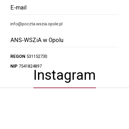
E-mail
info@poczta.wszia.opole.pl
ANS-WSZiA w Opolu
REGON
531152730
NIP
7541824897
Instagram