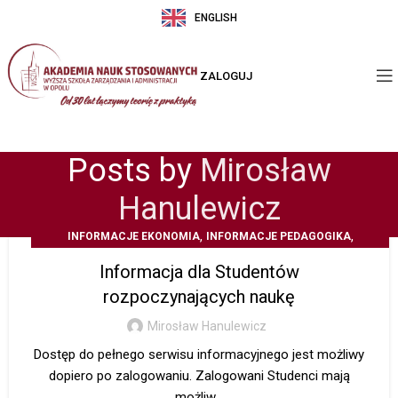
ENGLISH
ZALOGUJ
Posts by
Mirosław
Hanulewicz
,
,
INFORMACJE EKONOMIA
INFORMACJE PEDAGOGIKA
,
INFORMACJE STUDIA PODYPLOMOWE
Z ŻYCIA UCZELNI
Informacja dla Studentów
rozpoczynających naukę
Mirosław Hanulewicz
Dostęp do pełnego serwisu informacyjnego jest możliwy
dopiero po zalogowaniu. Zalogowani Studenci mają
możliw...