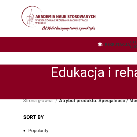
STU
REKRUTACJA
(LI
Edukacja i reh
Strona główna
Atrybut produktu: Specjalność / Mo
SORT BY
Popularity