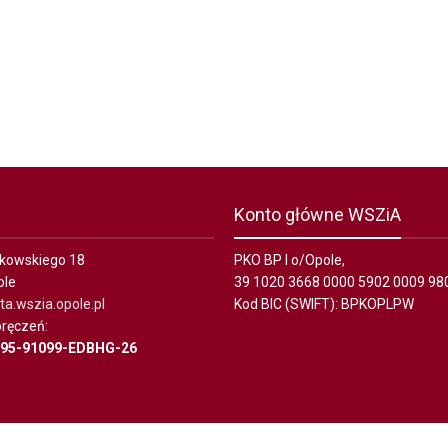
Konto główne WSZiA
ałkowskiego 18
PKO BP I o/Opole,
ole
39 1020 3668 0000 5902 0009 98
a.wszia.opole.pl
Kod BIC (SWIFT): BPKOPLPW
ręczeń:
695-91099-EDBHG-26