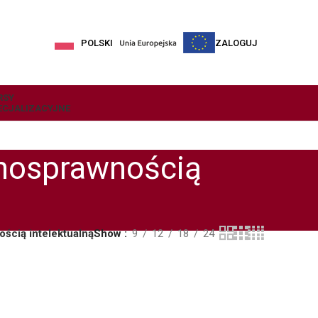
POLSKI
ZALOGUJ
RSY
ECJALIZACYJNE
ełnosprawnością
ością intelektualną
Show
9
12
18
24