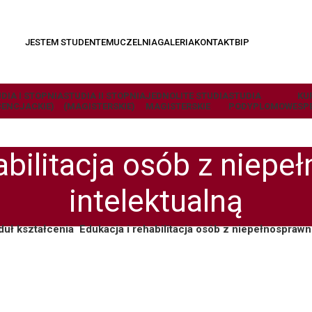
JESTEM STUDENTEM
UCZELNIA
GALERIA
KONTAKT
BIP
DIA I STOPNIA
STUDIA II STOPNIA
JEDNOLITE STUDIA
STUDIA
KU
CENCJACKIE)
(MAGISTERSKIE)
MAGISTERSKIE
PODYPLOMOWE
SP
abilitacja osób z niep
intelektualną
duł kształcenia
Edukacja i rehabilitacja osób z niepełnosprawn