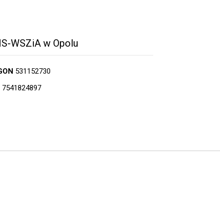
S-WSZiA w Opolu
GON
531152730
7541824897