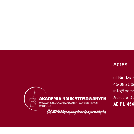
Adres:
ul. Niedzi
45-085 Op
info@poczt
Adres e-Do
AE:PL-45