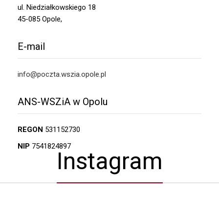
ul. Niedziałkowskiego 18
45-085 Opole,
E-mail
info@poczta.wszia.opole.pl
ANS-WSZiA w Opolu
REGON
531152730
NIP
7541824897
Instagram