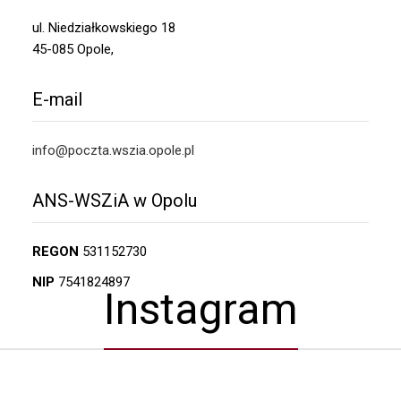
ul. Niedziałkowskiego 18
45-085 Opole,
E-mail
info@poczta.wszia.opole.pl
ANS-WSZiA w Opolu
REGON
531152730
NIP
7541824897
Instagram