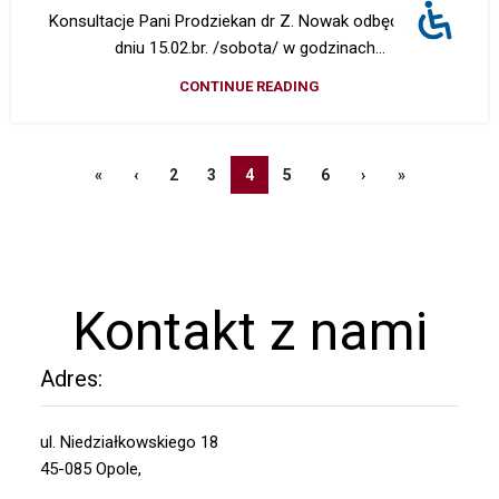
Konsultacje Pani Prodziekan dr Z. Nowak odbędą się w
dniu 15.02.br. /sobota/ w godzinach...
CONTINUE READING
«
‹
2
3
4
5
6
›
»
Kontakt z nami
Adres:
ul. Niedziałkowskiego 18
45-085 Opole,