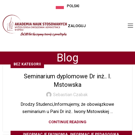
POLSKI
ZALOGUJ
Blog
BEZ KATEGORII
Seminarium dyplomowe Dr inż.. I.
Mstowska
Sebastian Czabak
Drodzy Studenci,Informujemy, że obowiązkowe
seminarium u Pani Dr inż.. Iwony Mstowskiej ...
CONTINUE READING
,
,
INFORMACJE EKONOMIA
INFORMACJE PEDAGOGIKA