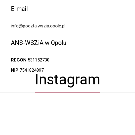
E-mail
info@poczta.wszia.opole.pl
ANS-WSZiA w Opolu
REGON
531152730
NIP
7541824897
Instagram