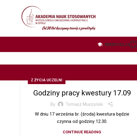
STU
REKRUTACJA
(LI
Z ŻYCIA UCZELNI
Godziny pracy kwestury 17.09
By
Tomasz Muszyński
W dniu 17 września br. (środa) kwestura będzie
czynna od godziny 12.30.
CONTINUE READING