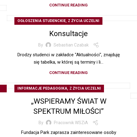
CONTINUE READING
,
OGŁOSZENIA STUDENCKIE
Z ŻYCIA UCZELNI
Konsultacje
By
Sebastian Czabak
Drodzy studenci w zakładce "Aktualności", znajduję
się tabelka, w której są terminy i li...
CONTINUE READING
,
INFORMACJE PEDAGOGIKA
Z ŻYCIA UCZELNI
„WSPIERAMY ŚWIAT W
SPEKTRUM MIŁOŚCI”
By
Pracownik WSZiA
Fundacja Park zaprasza zainteresowane osoby