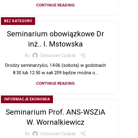
CONTINUE READING
BEZ KATEGORII
Seminarium obowiązkowe Dr
inż.. I. Mstowska
By
Sebastian Czabak
Drodzy seminarzyści, 14.06 (sobota) w godzinach
8:30 lub 12:50 w sali 209 będzie można o...
CONTINUE READING
INFORMACJE EKONOMIA
Seminarium Prof. ANS-WSZiA
W. Wornalkiewicz
By
Sebastian Czabak