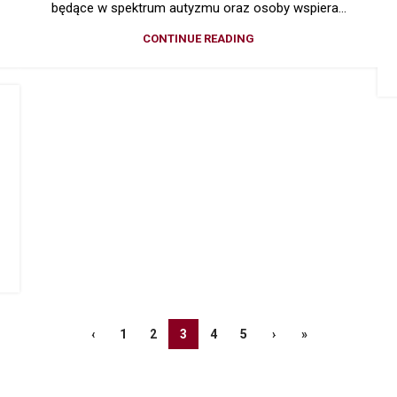
będące w spektrum autyzmu oraz osoby wspiera...
CONTINUE READING
‹
1
2
3
4
5
›
»