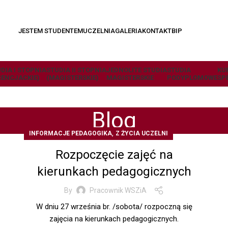
JESTEM STUDENTEM
UCZELNIA
GALERIA
KONTAKT
BIP
DIA I STOPNIA
STUDIA II STOPNIA
JEDNOLITE STUDIA
STUDIA
KU
CENCJACKIE)
(MAGISTERSKIE)
MAGISTERSKIE
PODYPLOMOWE
SP
Blog
,
INFORMACJE PEDAGOGIKA
Z ŻYCIA UCZELNI
Rozpoczęcie zajęć na
kierunkach pedagogicznych
By
Pracownik WSZiA
W dniu 27 września br. /sobota/ rozpoczną się
zajęcia na kierunkach pedagogicznych.