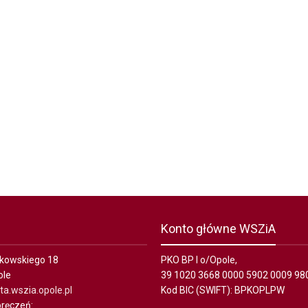
Konto główne WSZiA
ałkowskiego 18
PKO BP I o/Opole,
ole
39 1020 3668 0000 5902 0009 98
a.wszia.opole.pl
Kod BIC (SWIFT): BPKOPLPW
ręczeń: