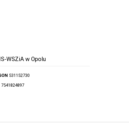
S-WSZiA w Opolu
GON
531152730
7541824897