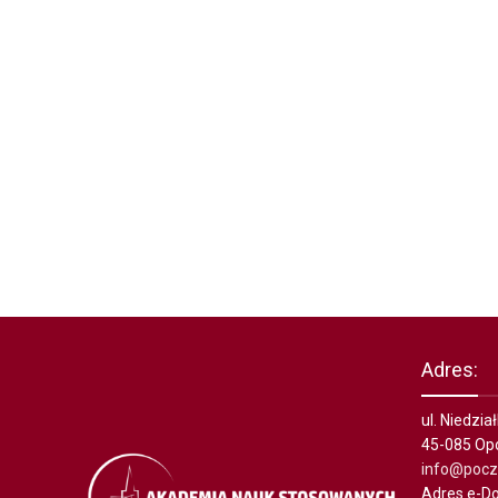
Adres:
ul. Niedzi
45-085 Op
info@poczt
Adres e-Do