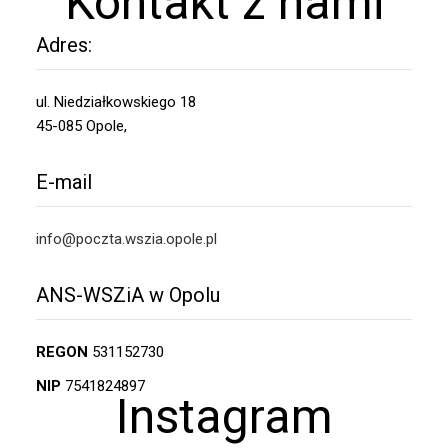
Kontakt z nami
Adres:
ul. Niedziałkowskiego 18
45-085 Opole,
E-mail
info@poczta.wszia.opole.pl
ANS-WSZiA w Opolu
REGON
531152730
NIP
7541824897
Instagram