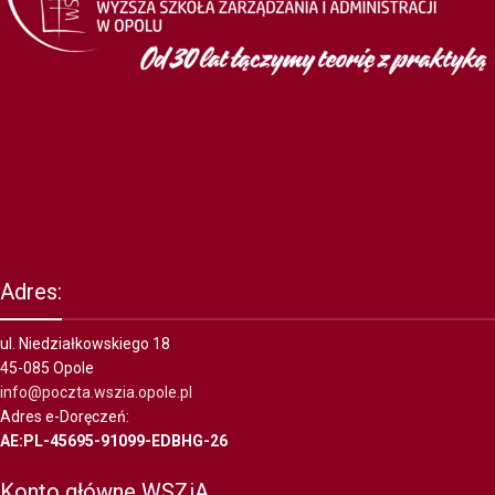
Adres:
ul. Niedziałkowskiego 18
45-085 Opole
info@poczta.wszia.opole.pl
Adres e-Doręczeń:
AE:PL-45695-91099-EDBHG-26
Konto główne WSZiA