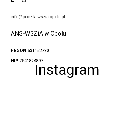
info@poczta.wszia.opole.pl
ANS-WSZiA w Opolu
REGON
531152730
NIP
7541824897
Instagram