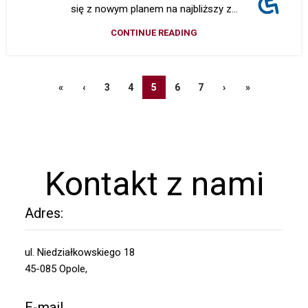
się z nowym planem na najbliższy z...
CONTINUE READING
«
‹
3
4
5
6
7
›
»
Kontakt z nami
Adres:
ul. Niedziałkowskiego 18
45-085 Opole,
E-mail