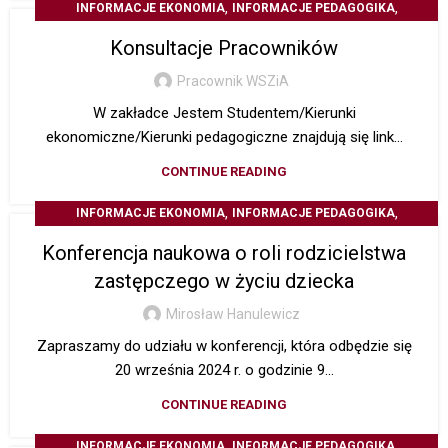
,
,
INFORMACJE EKONOMIA
INFORMACJE PEDAGOGIKA
Z ŻYCIA UCZELNI
Konsultacje Pracowników
Pracownik WSZiA
W zakładce Jestem Studentem/Kierunki
ekonomiczne/Kierunki pedagogiczne znajdują się link...
CONTINUE READING
,
,
INFORMACJE EKONOMIA
INFORMACJE PEDAGOGIKA
,
INFORMACJE STUDIA PODYPLOMOWE
Konferencja naukowa o roli rodzicielstwa
,
OGŁOSZENIA STUDENCKIE
Z ŻYCIA UCZELNI
zastępczego w życiu dziecka
Mirosław Hanulewicz
Zapraszamy do udziału w konferencji, która odbędzie się
20 września 2024 r. o godzinie 9...
CONTINUE READING
,
,
INFORMACJE EKONOMIA
INFORMACJE PEDAGOGIKA