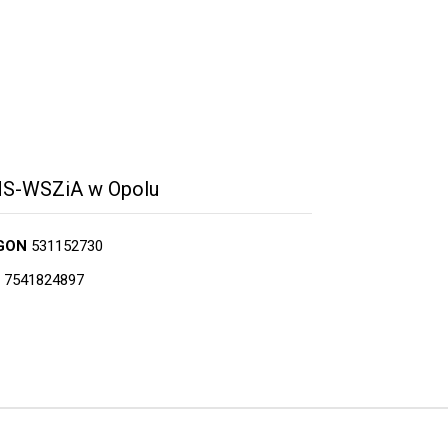
S-WSZiA w Opolu
GON
531152730
7541824897