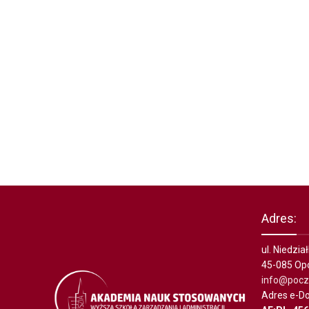
Adres:
ul. Niedzi
45-085 Op
info@poczt
Adres e-Do