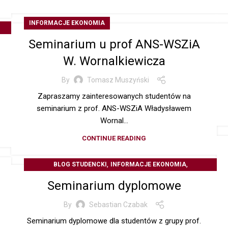
INFORMACJE EKONOMIA
Seminarium u prof ANS-WSZiA
I
W. Wornalkiewicza
By
Tomasz Muszyński
Zapraszamy zainteresowanych studentów na
seminarium z prof. ANS-WSZiA Władysławem
Wornal...
CONTINUE READING
,
,
BLOG STUDENCKI
INFORMACJE EKONOMIA
OGŁOSZENIA STUDENCKIE
Seminarium dyplomowe
By
Sebastian Czabak
Seminarium dyplomowe dla studentów z grupy prof.