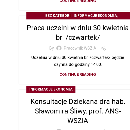
CONTINUE READING
,
,
BEZ KATEGORII
INFORMACJE EKONOMIA
,
INFORMACJE PEDAGOGIKA
Praca uczelni w dniu 30 kwietnia
,
INFORMACJE STUDIA PODYPLOMOWE
Z ŻYCIA UCZELN
br. /czwartek/
By
Pracownik WSZiA
Uczelnia w dniu 30 kwietnia br. /czwartek/ będzie
czynna do godziny 14:00.
CONTINUE READING
INFORMACJE EKONOMIA
Konsultacje Dziekana dra hab.
Sławomira Śliwy, prof. ANS-
WSZiA