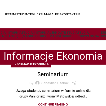
JESTEM STUDENTEM
UCZELNIA
GALERIA
KONTAKT
BIP
DIA I STOPNIA
STUDIA II STOPNIA
JEDNOLITE STUDIA
STUDIA
KU
CENCJACKIE)
(MAGISTERSKIE)
MAGISTERSKIE
PODYPLOMOWE
SP
Informacje Ekonomia
INFORMACJE EKONOMIA
Seminarium
By
Sebastian Czabak
Uwaga studenci, seminarium w formie online dla
grupy Pani dr inż. Iwony Mstowskiej odbęd...
CONTINUE READING