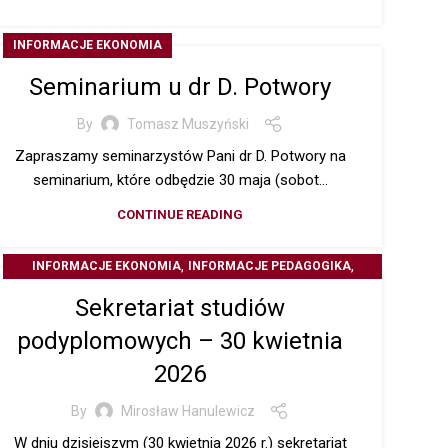
INFORMACJE EKONOMIA
Seminarium u dr D. Potwory
By
Tomasz Muszyński
Zapraszamy seminarzystów Pani dr D. Potwory na
seminarium, które odbędzie 30 maja (sobot...
CONTINUE READING
,
,
INFORMACJE EKONOMIA
INFORMACJE PEDAGOGIKA
,
INFORMACJE STUDIA PODYPLOMOWE
Z ŻYCIA UCZELNI
Sekretariat studiów
podyplomowych – 30 kwietnia
2026
By
Mirosław Hanulewicz
W dniu dzisiejszym (30 kwietnia 2026 r.) sekretariat