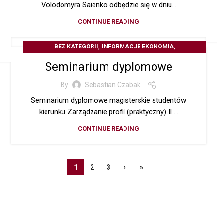
Volodomyra Saienko odbędzie się w dniu...
CONTINUE READING
,
,
BEZ KATEGORII
INFORMACJE EKONOMIA
OGŁOSZENIA STUDENCKIE
Seminarium dyplomowe
By
Sebastian Czabak
Seminarium dyplomowe magisterskie studentów
kierunku Zarządzanie profil (praktyczny) II ...
CONTINUE READING
1
2
3
›
»