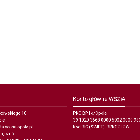
Konto główne WSZiA
ałkowskiego 18
PKO BP I o/Opole,
ole
39 1020 3668 0000 5902 0009 98
a.wszia.opole.pl
Kod BIC (SWIFT): BPKOPLPW
ręczeń: