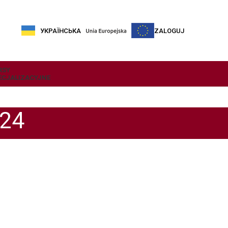
УКРАЇНСЬКА
ZALOGUJ
RSY
ECJALIZACYJNE
024