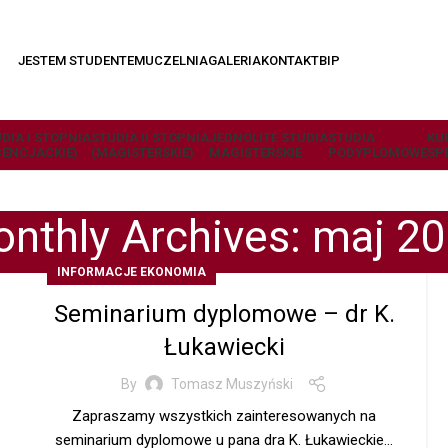
JESTEM STUDENTEM
UCZELNIA
GALERIA
KONTAKT
BIP
DIA I STOPNIA
STUDIA II STOPNIA
JEDNOLITE STUDIA
STUDIA
KU
CENCJACKIE)
(MAGISTERSKIE)
MAGISTERSKIE
PODYPLOMOWE
SP
nthly Archives: maj 2
INFORMACJE EKONOMIA
Seminarium dyplomowe – dr K.
Łukawiecki
By
Tomasz Muszyński
Zapraszamy wszystkich zainteresowanych na
seminarium dyplomowe u pana dra K. Łukawieckie...