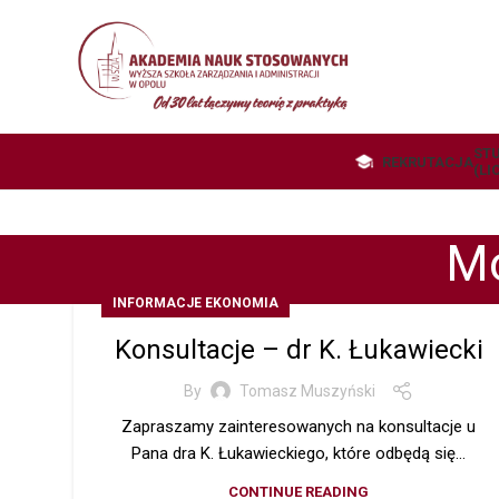
STU
REKRUTACJA
(LI
Mo
INFORMACJE EKONOMIA
Konsultacje – dr K. Łukawiecki
By
Tomasz Muszyński
Zapraszamy zainteresowanych na konsultacje u
Pana dra K. Łukawieckiego, które odbędą się...
CONTINUE READING