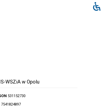
S-WSZiA w Opolu
GON
531152730
7541824897