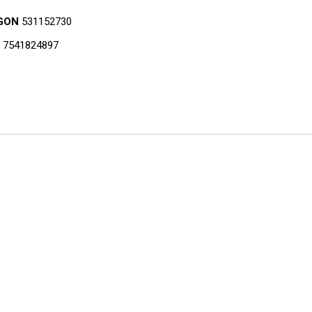
GON
531152730
7541824897