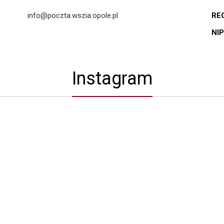
info@poczta.wszia.opole.pl
RE
NIP
Instagram