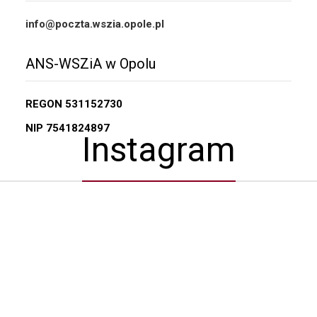
info@poczta.wszia.opole.pl
ANS-WSZiA w Opolu
REGON
531152730
NIP
7541824897
Instagram