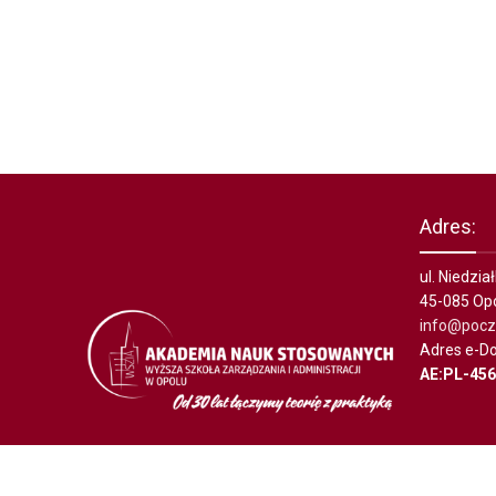
Adres:
ul. Niedzi
45-085 Op
info@poczt
Adres e-Do
AE:PL-45