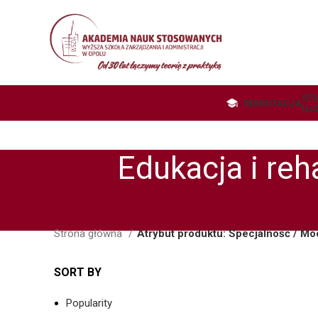
STU
REKRUTACJA
(LI
Edukacja i reh
Strona główna
Atrybut produktu: Specjalność / Mo
SORT BY
Popularity