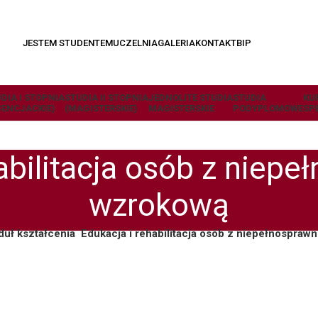
JESTEM STUDENTEM
UCZELNIA
GALERIA
KONTAKT
BIP
DIA I STOPNIA
STUDIA II STOPNIA
JEDNOLITE STUDIA
STUDIA
KU
CENCJACKIE)
(MAGISTERSKIE)
MAGISTERSKIE
PODYPLOMOWE
SP
abilitacja osób z niep
wzrokową
duł kształcenia
Edukacja i rehabilitacja osób z niepełnospra