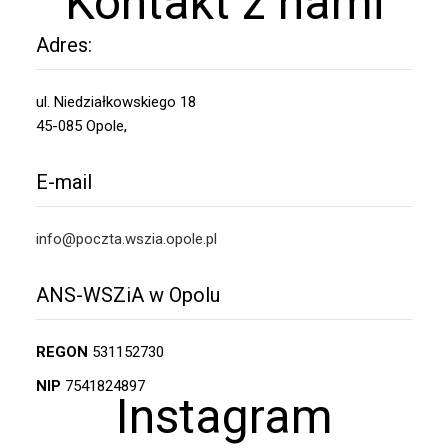
Kontakt z nami
Adres:
ul. Niedziałkowskiego 18
45-085 Opole,
E-mail
info@poczta.wszia.opole.pl
ANS-WSZiA w Opolu
REGON
531152730
NIP
7541824897
Instagram