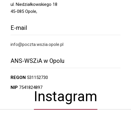
ul. Niedziałkowskiego 18
45-085 Opole,
E-mail
info@poczta.wszia.opole.pl
ANS-WSZiA w Opolu
REGON
531152730
NIP
7541824897
Instagram