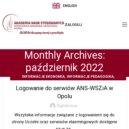
ENGLISH
ZALOGUJ
Monthly Archives:
październik 2022
,
,
INFORMACJE EKONOMIA
INFORMACJE PEDAGOGIKA
Z ŻYCIA UCZELNI
Logowanie do serwiów ANS-WSZiA w
Opolu
Digitalvoice
Wszytskie informacje związane z logowaniem się do
strony Uczelni oraz serwisów elaerningowych dostępne
są w za...