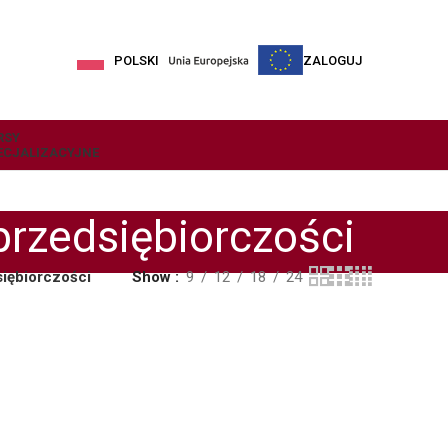
POLSKI
ZALOGUJ
RSY
ECJALIZACYJNE
rzedsiębiorczości
iębiorczości
Show
9
12
18
24