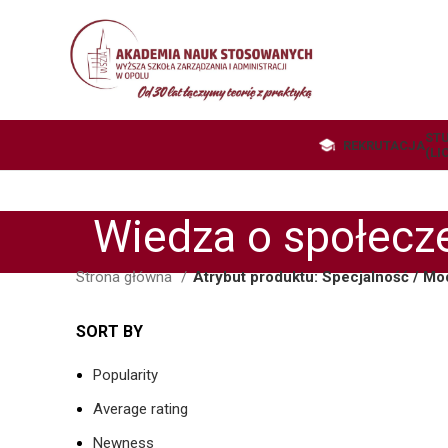
STU
REKRUTACJA
(LI
Wiedza o społecz
Strona główna
Atrybut produktu: Specjalność / Mo
SORT BY
Popularity
Average rating
Newness