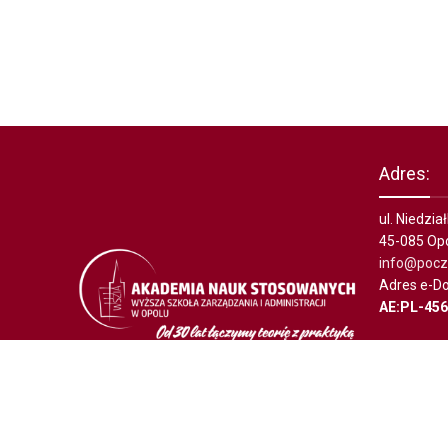
Adres:
ul. Niedzi
45-085 Op
info@poczt
Adres e-Do
AE:PL-45