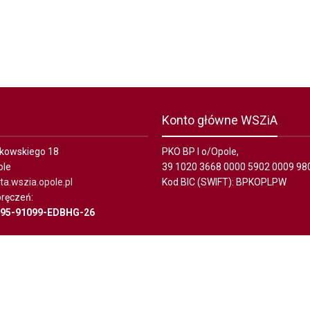
Konto główne WSZiA
ałkowskiego 18
PKO BP I o/Opole,
ole
39 1020 3668 0000 5902 0009 98
a.wszia.opole.pl
Kod BIC (SWIFT): BPKOPLPW
ręczeń:
695-91099-EDBHG-26