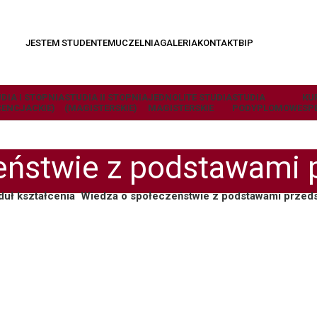
JESTEM STUDENTEM
UCZELNIA
GALERIA
KONTAKT
BIP
DIA I STOPNIA
STUDIA II STOPNIA
JEDNOLITE STUDIA
STUDIA
KU
CENCJACKIE)
(MAGISTERSKIE)
MAGISTERSKIE
PODYPLOMOWE
SP
eństwie z podstawami p
duł kształcenia
Wiedza o społeczeństwie z podstawami przeds