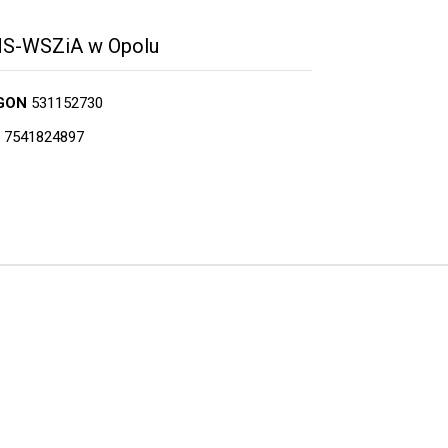
S-WSZiA w Opolu
GON
531152730
7541824897