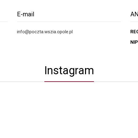
E-mail
AN
info@poczta.wszia.opole.pl
RE
NIP
Instagram