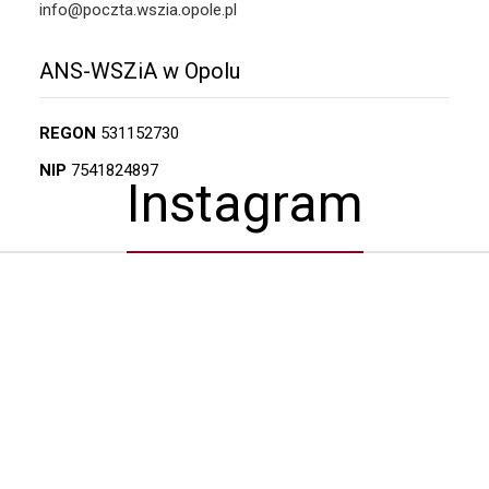
info@poczta.wszia.opole.pl
ANS-WSZiA w Opolu
REGON
531152730
NIP
7541824897
Instagram