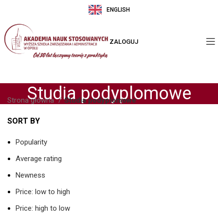
ENGLISH
ZALOGUJ
Studia podyplomowe
Strona główna
Studia podyplomowe
SORT BY
Popularity
Average rating
Newness
Price: low to high
Price: high to low