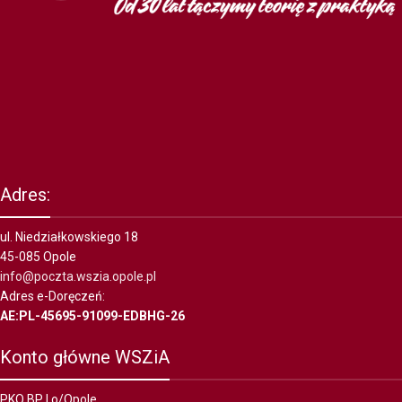
Adres:
ul. Niedziałkowskiego 18
45-085 Opole
info@poczta.wszia.opole.pl
Adres e-Doręczeń:
AE:PL-45695-91099-EDBHG-26
Konto główne WSZiA
PKO BP I o/Opole,